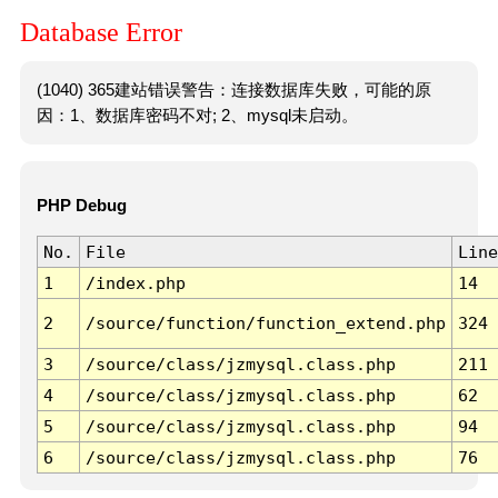
Database Error
(1040) 365建站错误警告：连接数据库失败，可能的原
因：1、数据库密码不对; 2、mysql未启动。
PHP Debug
No.
File
Line
1
/index.php
14
2
/source/function/function_extend.php
324
3
/source/class/jzmysql.class.php
211
4
/source/class/jzmysql.class.php
62
5
/source/class/jzmysql.class.php
94
6
/source/class/jzmysql.class.php
76