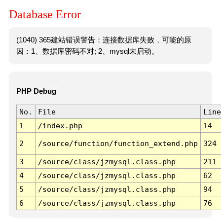
Database Error
(1040) 365建站错误警告：连接数据库失败，可能的原
因：1、数据库密码不对; 2、mysql未启动。
PHP Debug
No.
File
Line
1
/index.php
14
2
/source/function/function_extend.php
324
3
/source/class/jzmysql.class.php
211
4
/source/class/jzmysql.class.php
62
5
/source/class/jzmysql.class.php
94
6
/source/class/jzmysql.class.php
76