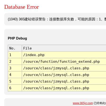
Database Error
(1040) 365建站错误警告：连接数据库失败，可能的原因：1、数
PHP Debug
No.
File
1
/index.php
2
/source/function/function_extend.php
3
/source/class/jzmysql.class.php
4
/source/class/jzmysql.class.php
5
/source/class/jzmysql.class.php
6
/source/class/jzmysql.class.php
www.365jz.com
已经将此