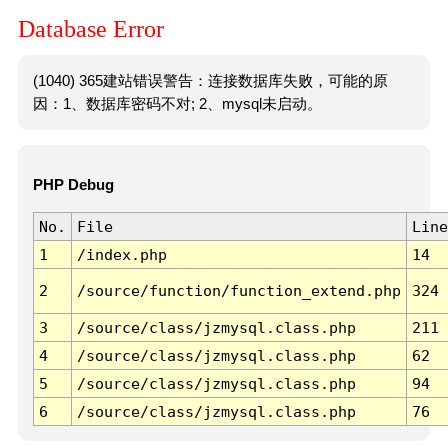
Database Error
(1040) 365建站错误警告：连接数据库失败，可能的原
因：1、数据库密码不对; 2、mysql未启动。
PHP Debug
No.
File
Line
1
/index.php
14
2
/source/function/function_extend.php
324
3
/source/class/jzmysql.class.php
211
4
/source/class/jzmysql.class.php
62
5
/source/class/jzmysql.class.php
94
6
/source/class/jzmysql.class.php
76