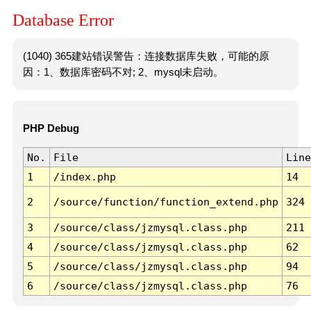
Database Error
(1040) 365建站错误警告：连接数据库失败，可能的原
因：1、数据库密码不对; 2、mysql未启动。
PHP Debug
No.
File
Line
1
/index.php
14
2
/source/function/function_extend.php
324
3
/source/class/jzmysql.class.php
211
4
/source/class/jzmysql.class.php
62
5
/source/class/jzmysql.class.php
94
6
/source/class/jzmysql.class.php
76