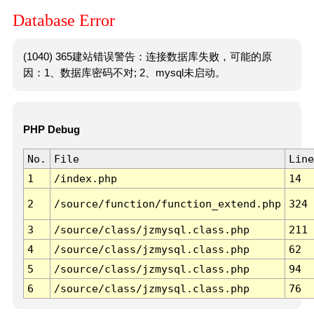
Database Error
(1040) 365建站错误警告：连接数据库失败，可能的原
因：1、数据库密码不对; 2、mysql未启动。
PHP Debug
No.
File
Line
1
/index.php
14
2
/source/function/function_extend.php
324
3
/source/class/jzmysql.class.php
211
4
/source/class/jzmysql.class.php
62
5
/source/class/jzmysql.class.php
94
6
/source/class/jzmysql.class.php
76