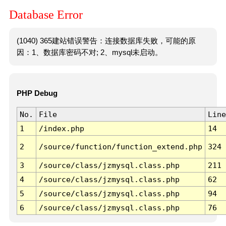
Database Error
(1040) 365建站错误警告：连接数据库失败，可能的原
因：1、数据库密码不对; 2、mysql未启动。
PHP Debug
No.
File
Line
1
/index.php
14
2
/source/function/function_extend.php
324
3
/source/class/jzmysql.class.php
211
4
/source/class/jzmysql.class.php
62
5
/source/class/jzmysql.class.php
94
6
/source/class/jzmysql.class.php
76