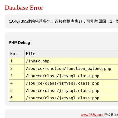
Database Error
(1040) 365建站错误警告：连接数据库失败，可能的原因：1、数
PHP Debug
No.
File
1
/index.php
2
/source/function/function_extend.php
3
/source/class/jzmysql.class.php
4
/source/class/jzmysql.class.php
5
/source/class/jzmysql.class.php
6
/source/class/jzmysql.class.php
www.365jz.com
已经将此