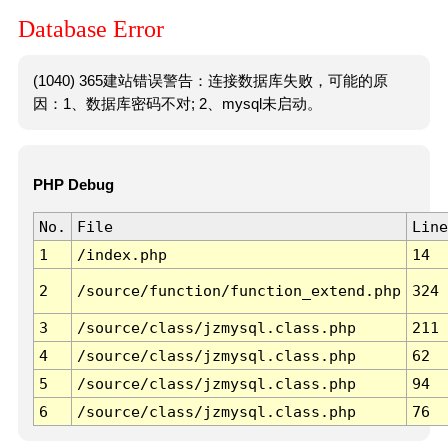
Database Error
(1040) 365建站错误警告：连接数据库失败，可能的原
因：1、数据库密码不对; 2、mysql未启动。
PHP Debug
No.
File
Line
1
/index.php
14
2
/source/function/function_extend.php
324
3
/source/class/jzmysql.class.php
211
4
/source/class/jzmysql.class.php
62
5
/source/class/jzmysql.class.php
94
6
/source/class/jzmysql.class.php
76