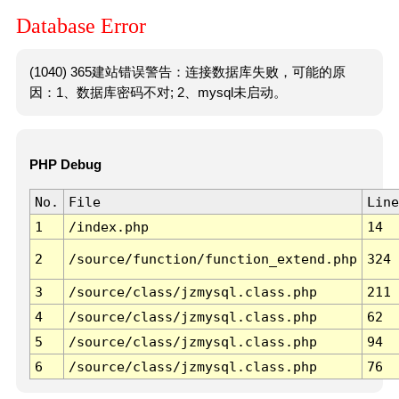
Database Error
(1040) 365建站错误警告：连接数据库失败，可能的原
因：1、数据库密码不对; 2、mysql未启动。
PHP Debug
No.
File
Line
1
/index.php
14
2
/source/function/function_extend.php
324
3
/source/class/jzmysql.class.php
211
4
/source/class/jzmysql.class.php
62
5
/source/class/jzmysql.class.php
94
6
/source/class/jzmysql.class.php
76