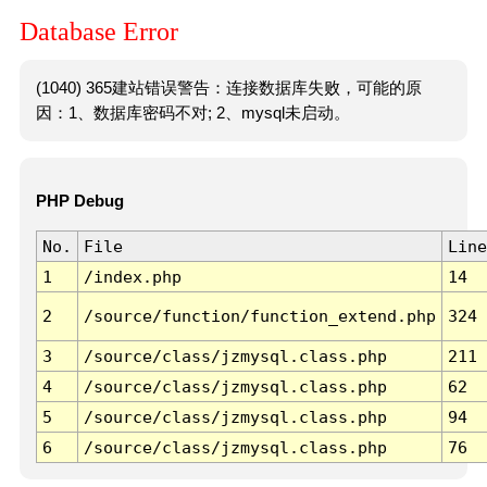
Database Error
(1040) 365建站错误警告：连接数据库失败，可能的原
因：1、数据库密码不对; 2、mysql未启动。
PHP Debug
No.
File
Line
1
/index.php
14
2
/source/function/function_extend.php
324
3
/source/class/jzmysql.class.php
211
4
/source/class/jzmysql.class.php
62
5
/source/class/jzmysql.class.php
94
6
/source/class/jzmysql.class.php
76